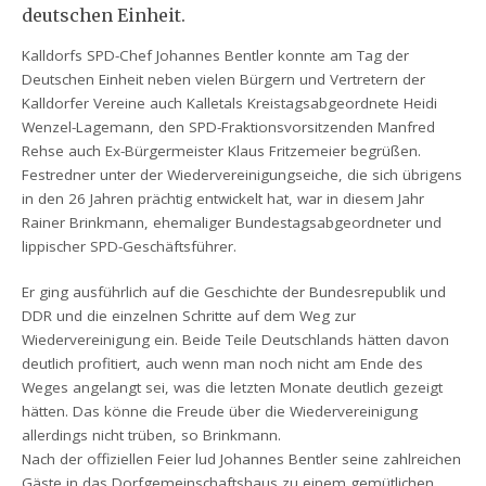
deutschen Einheit.
Kalldorfs SPD-Chef Johannes Bentler konnte am Tag der
Deutschen Einheit neben vielen Bürgern und Vertretern der
Kalldorfer Vereine auch Kalletals Kreistagsabgeordnete Heidi
Wenzel-Lagemann, den SPD-Fraktionsvorsitzenden Manfred
Rehse auch Ex-Bürgermeister Klaus Fritzemeier begrüßen.
Festredner unter der Wiedervereinigungseiche, die sich übrigens
in den 26 Jahren prächtig entwickelt hat, war in diesem Jahr
Rainer Brinkmann, ehemaliger Bundestagsabgeordneter und
lippischer SPD-Geschäftsführer.
Er ging ausführlich auf die Geschichte der Bundesrepublik und
DDR und die einzelnen Schritte auf dem Weg zur
Wiedervereinigung ein. Beide Teile Deutschlands hätten davon
deutlich profitiert, auch wenn man noch nicht am Ende des
Weges angelangt sei, was die letzten Monate deutlich gezeigt
hätten. Das könne die Freude über die Wiedervereinigung
allerdings nicht trüben, so Brinkmann.
Nach der offiziellen Feier lud Johannes Bentler seine zahlreichen
Gäste in das Dorfgemeinschaftshaus zu einem gemütlichen