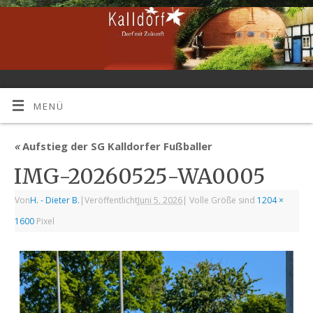
MENÜ
«
Aufstieg der SG Kalldorfer Fußballer
IMG-20260525-WA0005
Von
H. - Dieter B.
|
Veröffentlicht
Juni 5, 2026
|
Volle Größe sind
1204 ×
1600
Pixel