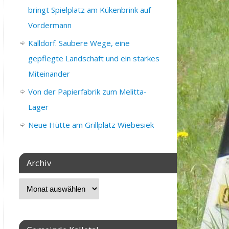
bringt Spielplatz am Kükenbrink auf
Vordermann
Kalldorf. Saubere Wege, eine
gepflegte Landschaft und ein starkes
Miteinander
Von der Papierfabrik zum Melitta-
Lager
Neue Hütte am Grillplatz Wiebesiek
Archiv