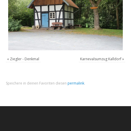
«
Ziegler - Denkmal
Karnevalsumzug Kalldorf
»
Speichere in deinen Favoriten diesen
permalink
.