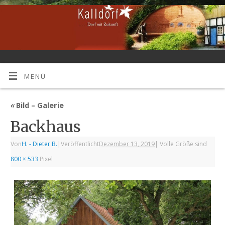
MENÜ
«
Bild – Galerie
Backhaus
Von
H. - Dieter B.
|
Veröffentlicht
Dezember 13, 2019
|
Volle Größe sind
800 × 533
Pixel