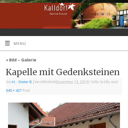
MENÜ
«
Bild – Galerie
Kapelle mit Gedenksteinen
Von
H. - Dieter B.
|
Veröffentlicht
Dezember 13, 2019
|
Volle Größe sind
640 × 427
Pixel