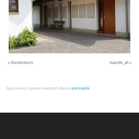
«
Glockenturm
Kapelle_alt
»
Speichere in deinen Favoriten diesen
permalink
.