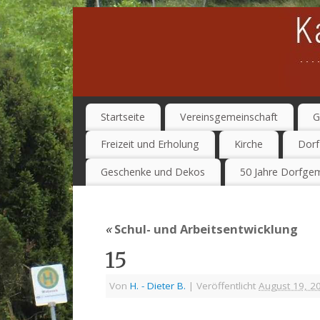
Startseite
Vereinsgemeinschaft
G
Freizeit und Erholung
Kirche
Dorf
Geschenke und Dekos
50 Jahre Dorfgem
«
Schul- und Arbeitsentwicklung
15
Von
H. - Dieter B.
|
Veröffentlicht
August 19, 2