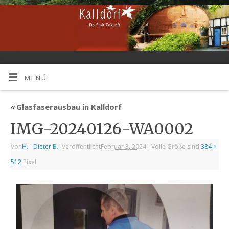
MENÜ
«
Glasfaserausbau in Kalldorf
IMG-20240126-WA0002
Von
H. - Dieter B.
|
Veröffentlicht
Februar 3, 2024
|
Volle Größe sind
384 ×
512
Pixel