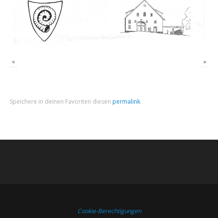
«
»
Speichere in deinen Favoriten diesen
permalink
.
Cookie-Berechtigungen