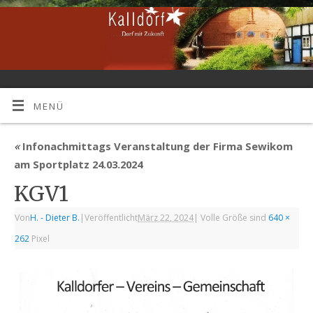
MENÜ
«
Infonachmittags Veranstaltung der Firma Sewikom
am Sportplatz 24.03.2024
KGV1
Von
H. - Dieter B.
|
Veröffentlicht
März 22, 2024
|
Volle Größe sind
640 ×
262
Pixel