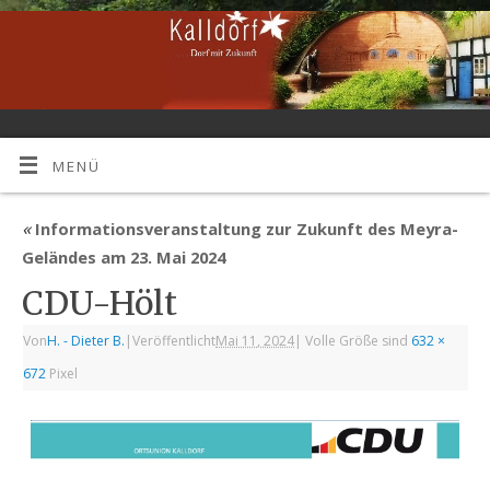
MENÜ
«
Informationsveranstaltung zur Zukunft des Meyra-
Geländes am 23. Mai 2024
CDU-Hölt
Von
H. - Dieter B.
|
Veröffentlicht
Mai 11, 2024
|
Volle Größe sind
632 ×
672
Pixel