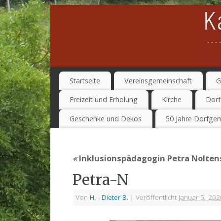
Startseite
Vereinsgemeinschaft
G
Freizeit und Erholung
Kirche
Dorf
Geschenke und Dekos
50 Jahre Dorfgem
«
Inklusionspädagogin Petra Nolten
Petra-N
Von
H. - Dieter B.
|
Veröffentlicht
Januar 5, 202