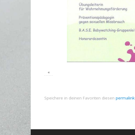
«
Speichere in deinen Favoriten diesen
permalink