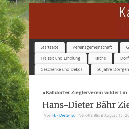
Startseite
Vereinsgemeinschaft
G
Freizeit und Erholung
Kirche
Dorf
Geschenke und Dekos
50 Jahre Dorfgem
«
Kalldorfer Zieglerverein wildert i
Hans-Dieter Bähr Zie
Von
H. - Dieter B.
|
Veröffentlicht
August 16, 2