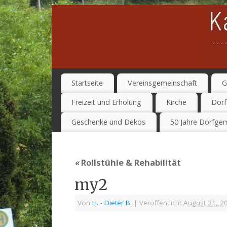
Startseite
Vereinsgemeinschaft
G
Freizeit und Erholung
Kirche
Dorf
Geschenke und Dekos
50 Jahre Dorfgem
«
Rollstühle & Rehabilität
my2
Von
H. - Dieter B.
|
Veröffentlicht
August 31, 2