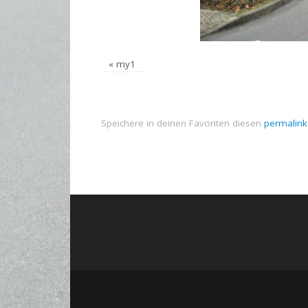
«
my1
Speichere in deinen Favoriten diesen
permalink