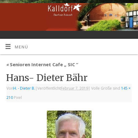
MENÜ
«
Senioren Internet Cafe „ SIC “
Hans- Dieter Bähr
Von
H. - Dieter B.
|
Veröffentlicht
Februar 7, 2019
|
Volle Größe sind
145 ×
210
Pixel