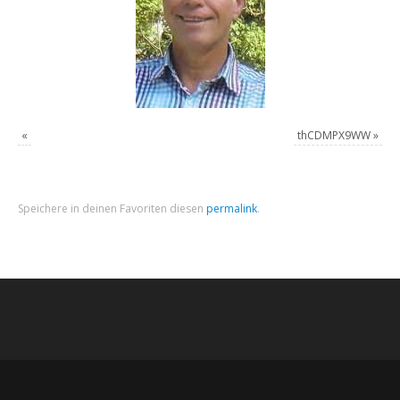
«
thCDMPX9WW
»
Speichere in deinen Favoriten diesen
permalink
.