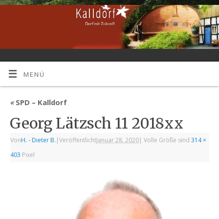
MENÜ
«
SPD – Kalldorf
Georg Lätzsch 11 2018xx
Von
H. - Dieter B.
|
Veröffentlicht
Januar 28, 2020
|
Volle Größe sind
314 ×
403
Pixel