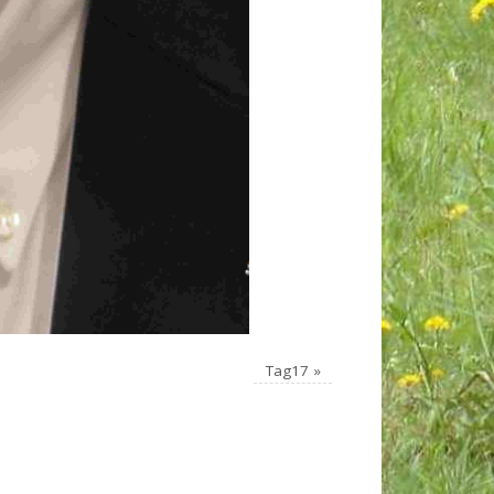
Tag17
»