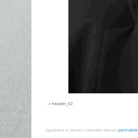
«
header_02
Speichere in deinen Favoriten diesen
permalink