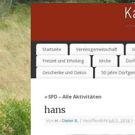
Startseite
Vereinsgemeinschaft
G
Freizeit und Erholung
Kirche
Dorf
Geschenke und Dekos
50 Jahre Dorfgem
«
SPD – Alle Aktivitäten
hans
Von
H. - Dieter B.
|
Veröffentlicht
Juli 5, 2018
|