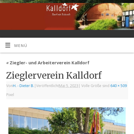
MENÜ
«
Ziegler- und Arbeiterverein Kalldorf
Zieglerverein Kalldorf
Von
H. - Dieter B.
|
Veröffentlicht
Mai 5, 2023
|
Volle Größe sind
640 × 509
Pixel