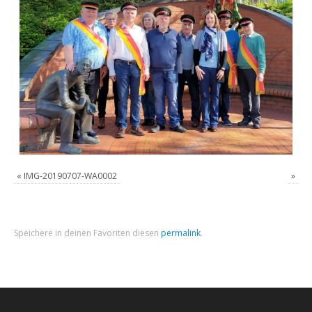
«
IMG-20190707-WA0002
»
Speichere in deinen Favoriten diesen
permalink
.