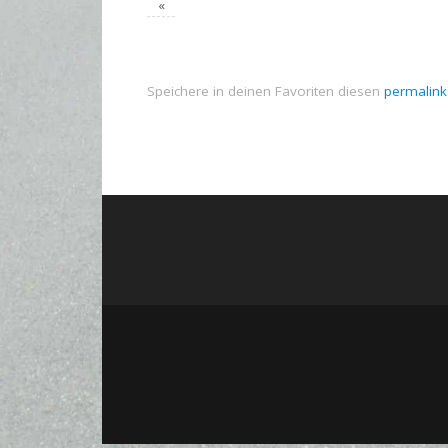
«
Speichere in deinen Favoriten diesen
permalink