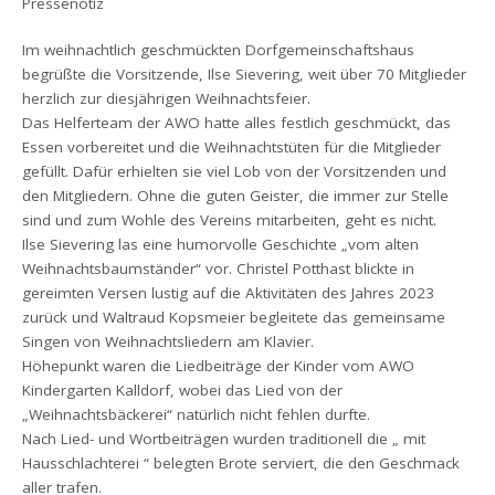
Pressenotiz
Im weihnachtlich geschmückten Dorfgemeinschaftshaus
begrüßte die Vorsitzende, Ilse Sievering, weit über 70 Mitglieder
herzlich zur diesjährigen Weihnachtsfeier.
Das Helferteam der AWO hatte alles festlich geschmückt, das
Essen vorbereitet und die Weihnachtstüten für die Mitglieder
gefüllt. Dafür erhielten sie viel Lob von der Vorsitzenden und
den Mitgliedern. Ohne die guten Geister, die immer zur Stelle
sind und zum Wohle des Vereins mitarbeiten, geht es nicht.
Ilse Sievering las eine humorvolle Geschichte „vom alten
Weihnachtsbaumständer“ vor. Christel Potthast blickte in
gereimten Versen lustig auf die Aktivitäten des Jahres 2023
zurück und Waltraud Kopsmeier begleitete das gemeinsame
Singen von Weihnachtsliedern am Klavier.
Höhepunkt waren die Liedbeiträge der Kinder vom AWO
Kindergarten Kalldorf, wobei das Lied von der
„Weihnachtsbäckerei“ natürlich nicht fehlen durfte.
Nach Lied- und Wortbeiträgen wurden traditionell die „ mit
Hausschlachterei “ belegten Brote serviert, die den Geschmack
aller trafen.