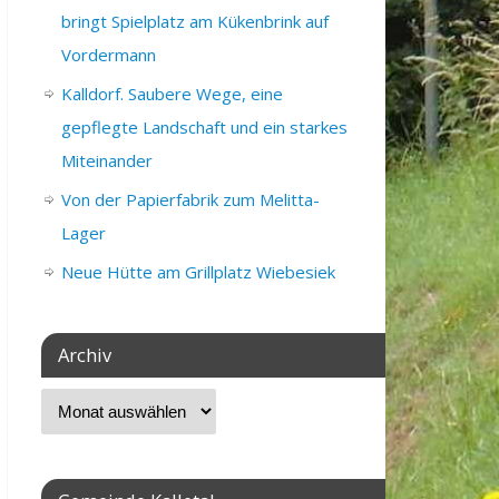
bringt Spielplatz am Kükenbrink auf
Vordermann
Kalldorf. Saubere Wege, eine
gepflegte Landschaft und ein starkes
Miteinander
Von der Papierfabrik zum Melitta-
Lager
Neue Hütte am Grillplatz Wiebesiek
Archiv