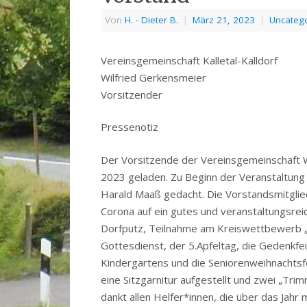
Von
H. - Dieter B.
|
März 21, 2023
|
Uncateg
Vereinsgemeinschaft Kalleta
Wilfried Gerkensmeier
Vorsitzender
Pressenotiz
Der Vorsitzende der Vereinsgemeinschaft 
2023 geladen. Zu Beginn der Veranstaltun
Harald Maaß gedacht. Die Vorstandsmitglied
Corona auf ein gutes und veranstaltungsreic
Dorfputz, Teilnahme am Kreiswettbewerb „Un
Gottesdienst, der 5.Apfeltag, die Gedenkf
Kindergartens und die Seniorenweihnachtsfe
eine Sitzgarnitur aufgestellt und zwei „Trim
dankt allen Helfer*innen, die über das Jahr