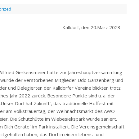
orized
l-Kalldorf Kalldorf, den 20.März 2023
Wilfried Gerkensmeier hatte zur Jahreshauptversammlung
g wurde der verstorbenen Mitglieder Udo Ganzenberg und
er und Delegierten der Kalldorfer Vereine blickten trotz
hes Jahr 2022 zurück. Besondere Punkte sind u. a. der
ser Dorf hat Zukunft“; das traditionelle Hoffest mit
eier am Volkstrauertag, der Weihnachtsmarkt des AWO-
ier. Die Schutzhütte im Wiebesiekspark wurde saniert,
m Dich Geräte“ im Park installiert. Die Vereinsgemeinschaft
 mitgeholfen haben, das Dorf in einem lebens- und